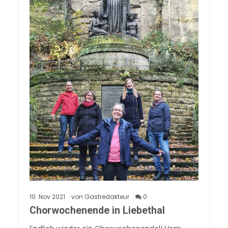
10.
Nov
2021
von Gastredakteur
0
Chorwochenende in Liebethal