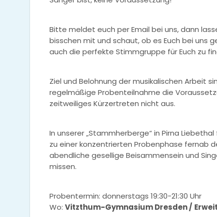
Bitte meldet euch per Email bei uns, dann lass
bisschen mit und schaut, ob es Euch bei uns g
auch die perfekte Stimmgruppe für Euch zu fi
Ziel und Belohnung der musikalischen Arbeit s
regelmäßige Probenteilnahme die Voraussetzun
zeitweiliges Kürzertreten nicht aus.
In unserer „Stammherberge“ in Pirna
Liebethal
zu einer konzentrierten Probenphase fernab d
abendliche gesellige Beisammensein und Singen
missen.
Probentermin: donnerstags 19:30-21:30 Uhr
Wo:
Vitzthum-Gymnasium Dresden /
Erwei