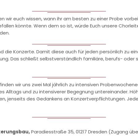
en wir euch wissen, wann ihr am besten zu einer Probe vorbei
efallen könnte. Wenn dem so ist, würde Euch unsere Chorleit
nden.
ind die Konzerte. Damit diese auch für jeden persönlich zu e
g. Das schließt selbstverständlich familiäre, berufs- oder
finden wir uns zwei Mal jährlich zu intensiven Probenwoche
es Alltags und zu intensiverer Begegnung untereinander. Hö
, jenseits des Gedankens an Konzertverpflichtungen. Jeder, 
terungsbau,
Paradiesstraße 35, 01217 Dresden (Zugang übe