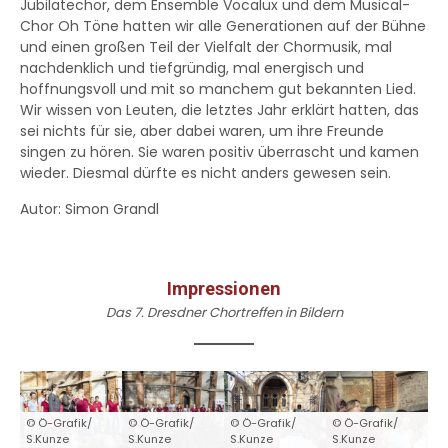
Jubilatechor, dem Ensemble Vocalux und dem Musical-
Chor Oh Töne hatten wir alle Generationen auf der Bühne
und einen großen Teil der Vielfalt der Chormusik, mal
nachdenklich und tiefgründig, mal energisch und
hoffnungsvoll und mit so manchem gut bekannten Lied.
Wir wissen von Leuten, die letztes Jahr erklärt hatten, das
sei nichts für sie, aber dabei waren, um ihre Freunde
singen zu hören. Sie waren positiv überrascht und kamen
wieder. Diesmal dürfte es nicht anders gewesen sein.
Autor: Simon Grandl
Impressionen
Das 7. Dresdner Chortreffen in Bildern
© Ö-Grafik/
© Ö-Grafik/
© Ö-Grafik/
© Ö-Grafik/
S.Kunze
S.Kunze
S.Kunze
S.Kunze