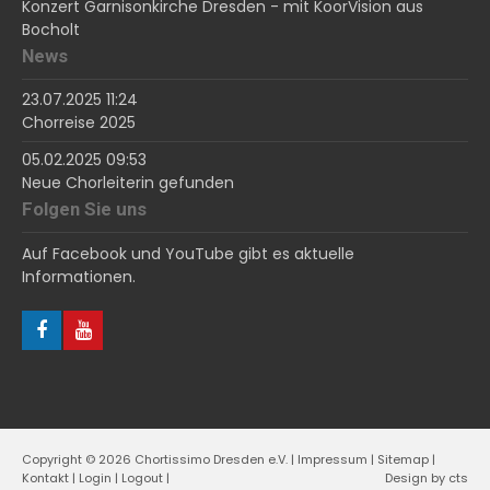
Konzert Garnisonkirche Dresden - mit KoorVision aus
Bocholt
News
23.07.2025 11:24
Chorreise 2025
05.02.2025 09:53
Neue Chorleiterin gefunden
Folgen Sie uns
Auf Facebook und YouTube gibt es aktuelle
Informationen.
Copyright © 2026 Chortissimo Dresden e.V. |
Impressum
|
Sitemap
|
Kontakt
|
Login
|
Logout
|
Design by
cts